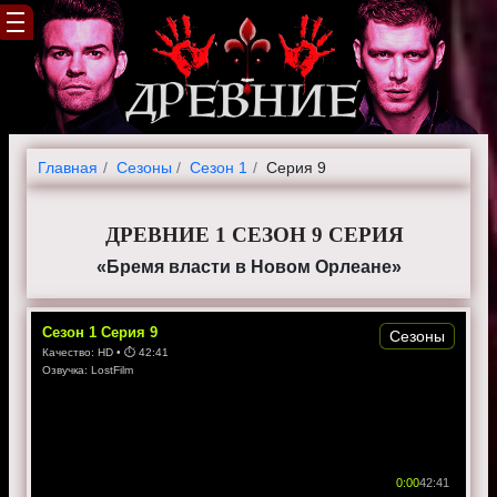
Главная
Cезоны
Сезон 1
Серия 9
ДРЕВНИЕ 1 СЕЗОН 9 СЕРИЯ
«Бремя власти в Новом Орлеане»
Сезон
1
Серия
9
Сезоны
Качество:
HD
• ⏱
42:41
Озвучка:
LostFilm
0:00
42:41