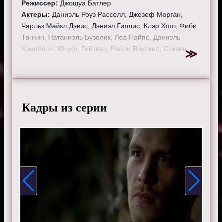
Режиссер:
Джошуа Батлер
Актеры:
Даниэль Роуз Расселл, Джозеф Морган,
Чарльз Майкл Дэвис, Дэниэл Гиллис, Клэр Холт, Фиби
Тонкин, Натаниэль Бузолик, Леа Пайпс, Даниэль
Кэмпбелл, Юсуф, Гейтвуд, Райли Воулкел, Стивен
Крюгер и Саммер Фонтана.
Смотрите онлайн 1 сезон 9 серию «
Древние
»
бесплатно в хорошем HD качестве, на телефоне,
планшете, пк или телевизоре на сайте theoriginals-
Кадры из серии
tv.ru.