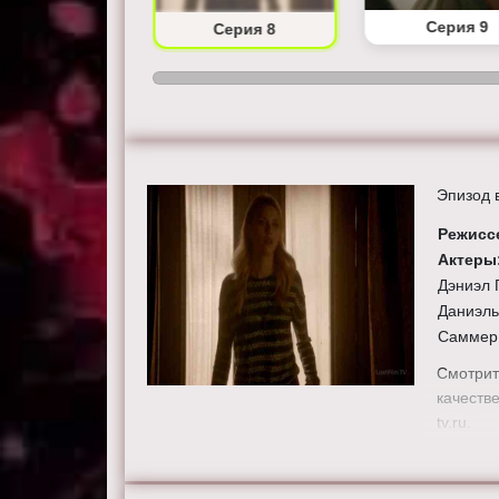
Серия 7
Серия 9
Серия 8
Эпизод 
Режисс
Актеры
Дэниэл 
Даниэль
Саммер
Смотрит
качестве
tv.ru.