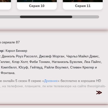
Серия 10
Серия 11
в сериале 87
ер:
Кэрол Бенкер
:
Даниэль Роуз Расселл, Джозеф Морган, Чарльз Майкл Дэвис,
Гиллис, Клэр Холт, Фиби Тонкин, Натаниэль Бузолик, Леа Пайпс,
 Кэмпбелл, Юсуф, Гейтвуд, Райли Воулкел, Стивен Крюгер и
 Фонтана.
е онлайн 5 сезон 8 серию «
Древние
» бесплатно в хорошем HD
, на телефоне, планшете, пк или телевизоре на сайте theoriginals-