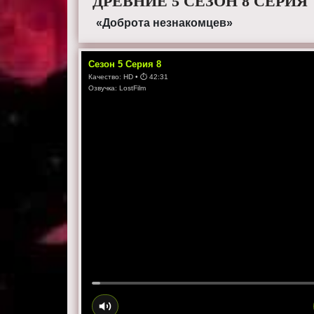
ДРЕВНИЕ 5 СЕЗОН 8 СЕРИЯ
«Доброта незнакомцев»
Сезон
5
Серия
8
Качество:
HD
• ⏱
42:31
Озвучка:
LostFilm