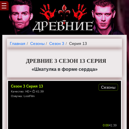
Главная
Cезоны
Сезон 3
Серия 13
ДРЕВНИЕ 3 СЕЗОН 13 СЕРИЯ
«Шкатулка в форме сердца»
Сезон
3
Серия
13
Сезоны
Качество:
HD
• ⏱
41:39
Озвучка:
LostFilm
0:00
41:39