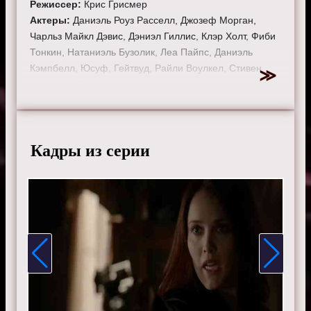
Режиссер:
Крис Грисмер
Актеры:
Даниэль Роуз Расселл, Джозеф Морган,
Чарльз Майкл Дэвис, Дэниэл Гиллис, Клэр Холт, Фиби
Тонкин, Натаниэль Бузолик, Леа Пайпс, Даниэль
Кэмпбелл, Юсуф, Гейтвуд, Райли Воулкел, Стивен
Крюгер и Саммер Фонтана.
Смотрите онлайн 3 сезон 13 серию «
Древние
»
бесплатно в хорошем HD качестве, на телефоне,
планшете, пк или телевизоре на сайте theoriginals-
Кадры из серии
tv.ru.