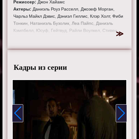
Режиссер:
Джон Хайамс
Актеры:
Даниэль Роуз Расселл, Джозеф Морган,
Чарльз Майкл Дэвис, Дэниэл Гиллис, Клэр Холт, Фиби
Тонкин, Натаниэль Бузолик, Леа Пайпс, Даниэль
Кэмпбелл, Юсуф, Гейтвуд, Райли Воулкел, Стивен
Крюгер и Саммер Фонтана.
Смотрите онлайн 3 сезон 20 серию «
Древние
»
бесплатно в хорошем HD качестве, на телефоне,
планшете, пк или телевизоре на сайте theoriginals-
Кадры из серии
tv.ru.