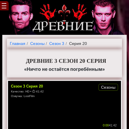
Главная
Cезоны
Сезон 3
Серия 20
ДРЕВНИЕ 3 СЕЗОН 20 СЕРИЯ
«Ничто не остаётся погребённым»
Сезон
3
Серия
20
Сезоны
Качество:
HD
• ⏱
41:42
Озвучка:
LostFilm
0:00
41:42